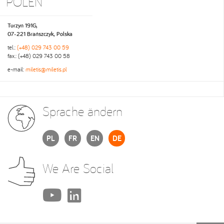
POLEN
Turzyn 191G,
07-221 Brańszczyk, Polska
tel.:
(+48) 029 743 00 59
fax.: (+48) 029 743 00 58
e-mail:
miletis@miletis.pl
Sprache ändern
PL
FR
EN
DE
We Are Social