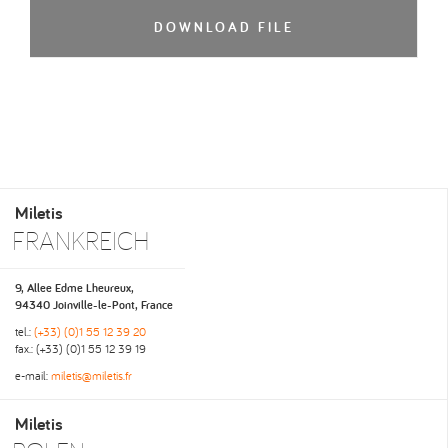
DOWNLOAD FILE
Miletis
FRANKREICH
9, Allee Edme Lheureux,
94340 Joinville-le-Pont, France
tel.:
(+33) (0)1 55 12 39 20
fax.: (+33) (0)1 55 12 39 19
e-mail:
miletis@miletis.fr
Miletis