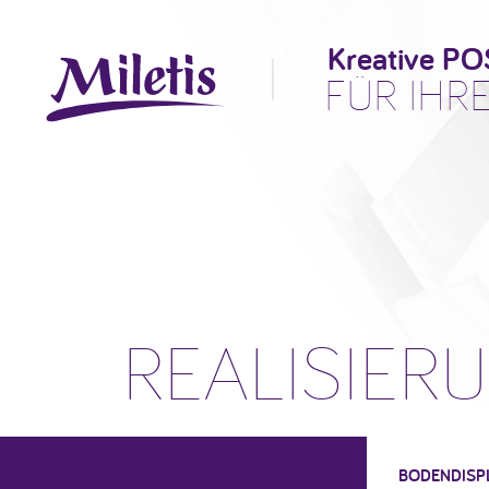
Kreative P
FÜR IHR
REALISIER
BODENDISP