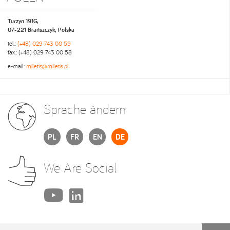
Turzyn 191G,
07-221 Brańszczyk, Polska
tel.:
(+48) 029 743 00 59
fax.: (+48) 029 743 00 58
e-mail:
miletis@miletis.pl
Sprache ändern
PL
FR
EN
DE
We Are Social