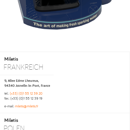
Miletis
FRANKREICH
9, Allee Edme Lheureux,
94340 Joinville-le-Pont, France
tel.:
(+33) (0)1 55 12 39 20
fax.: (+33) (0)1 55 12 39 19
e-mail:
miletis@miletis.fr
Miletis
POLEN