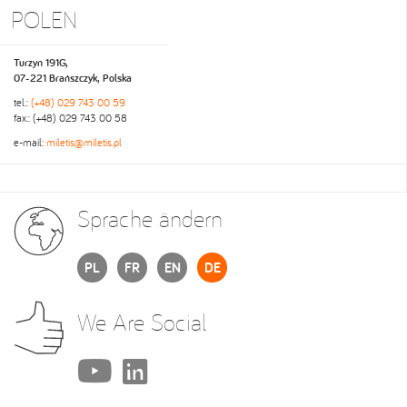
POLEN
Turzyn 191G,
07-221 Brańszczyk, Polska
tel.:
(+48) 029 743 00 59
fax.: (+48) 029 743 00 58
e-mail:
miletis@miletis.pl
Sprache ändern
PL
FR
EN
DE
We Are Social