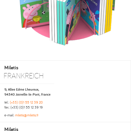
Miletis
FRANKREICH
9, Allee Edme Lheureux,
94340 Joinville-le-Pont, France
tel.:
(+33) (0)1 55 12 39 20
fax.: (+33) (0)1 55 12 39 19
e-mail:
miletis@miletis.fr
Miletis