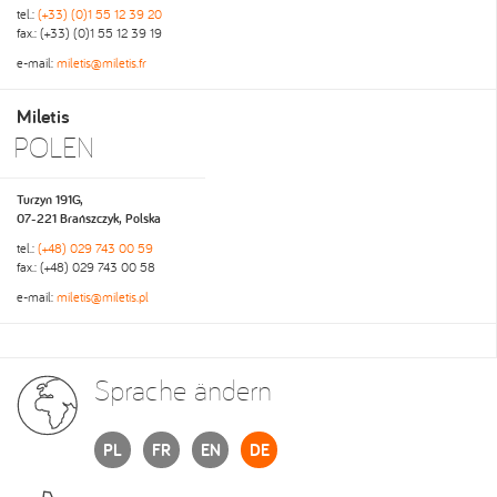
tel.:
(+33) (0)1 55 12 39 20
fax.: (+33) (0)1 55 12 39 19
e-mail:
miletis@miletis.fr
Miletis
POLEN
Turzyn 191G,
07-221 Brańszczyk, Polska
tel.:
(+48) 029 743 00 59
fax.: (+48) 029 743 00 58
e-mail:
miletis@miletis.pl
Sprache ändern
PL
FR
EN
DE