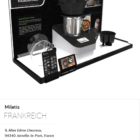
Miletis
FRANKREICH
9, Allee Edme Lheureux,
94340 Joinville-le-Pont, France